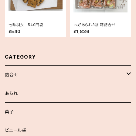
七味羽衣 540円袋
お好あられ3袋 箱詰合せ
¥540
¥1,836
CATEGORY
詰合せ
浮世あられ詰合せ
あられ
お好詰合せ
菓子
袋入詰合せ
ビニール袋