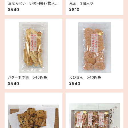
瓦せんべい 540円袋(7枚入
鬼瓦 3個入り
り)
¥540
¥810
バター木の葉 540円袋
えびせん 540円袋
¥540
¥540