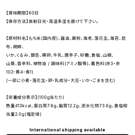
【賞味期限】60日
【保存方法】直射日光・高温多湿を避けて下さい。
【原材料名】もち米(国内産)、醤油、澱粉、海老、落花生、海苔、昆
布、胡麻、
いか、くるみ、銀杏、鶏卵、牛乳、唐辛子、砂糖、食塩、山椒、
山葵、香辛料、植物油 / 調味料(アミノ酸等)、着色料(赤3・赤
102・黄4・青1)
(一部に小麦・落花生・卵・乳成分・大豆・いか・ごまを含む)
【栄養成分表示】(100g当たり)
熱量413kcal、蛋白質7.8g、脂質12.2g、炭水化物73.6g、食塩相
当量2.0g(推定値)
International shipping available