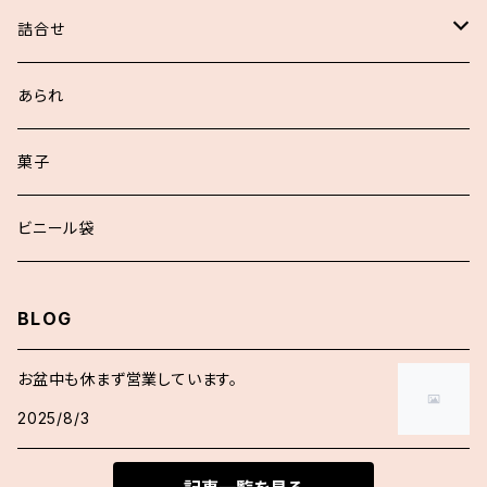
詰合せ
浮世あられ詰合せ
あられ
お好詰合せ
菓子
袋入詰合せ
ビニール袋
BLOG
お盆中も休まず営業しています。
2025/8/3