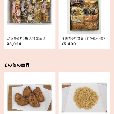
浮世あられ5袋 大箱詰合せ
浮世あられ詰合せ(10種入・缶）
¥3,024
¥5,400
その他の商品