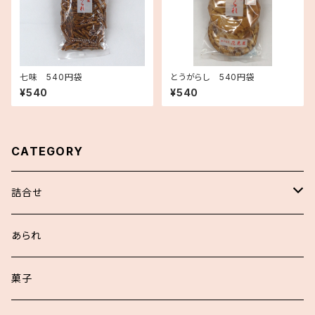
七味 540円袋
とうがらし 540円袋
¥540
¥540
CATEGORY
詰合せ
浮世あられ詰合せ
あられ
お好詰合せ
菓子