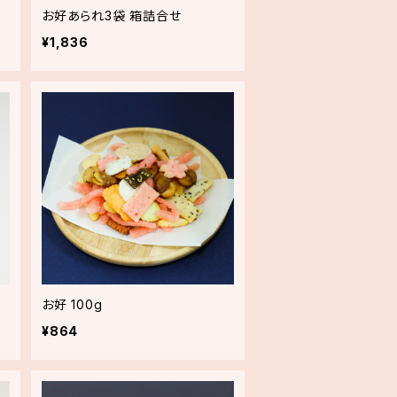
お好あられ3袋 箱詰合せ
¥1,836
お好 100g
¥864