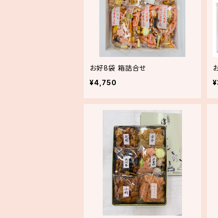
お好8袋 箱詰合せ
¥4,750
¥