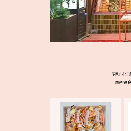
昭和14
国産優良も