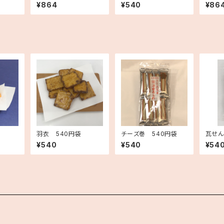
¥864
¥540
¥86
羽衣 540円袋
チーズ巻 540円袋
瓦せん
(7枚入
¥540
¥540
¥54