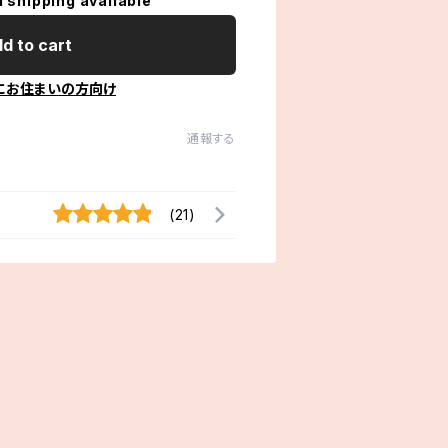
l shipping available
d to cart
にお住まいの方向け
通報する
(21)