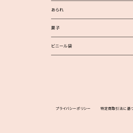
浮世あられ詰合せ
あられ
お好詰合せ
菓子
袋入詰合せ
ビニール袋
プライバシーポリシー
特定商取引法に基