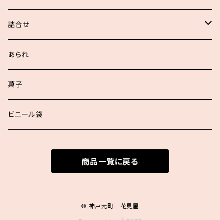
詰合せ
浮世あられ詰合せ
あられ
お好詰合せ
菓子
袋入詰合せ
ビニール袋
商品一覧に戻る
© 神戸元町 花見屋