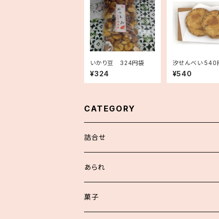
いかり豆 324円袋
汐せんべい 54
¥324
¥540
CATEGORY
詰合せ
浮世あられ詰合せ
あられ
お好詰合せ
菓子