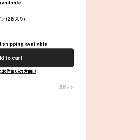
available
い(2枚入り)
l shipping available
d to cart
にお住まいの方向け
通報する