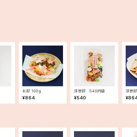
お好 100g
浮世好 540円袋
浮世好
¥864
¥540
¥86