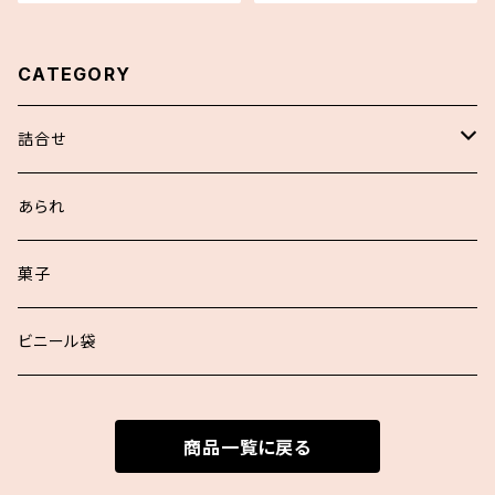
CATEGORY
詰合せ
浮世あられ詰合せ
あられ
お好詰合せ
菓子
袋入詰合せ
ビニール袋
商品一覧に戻る