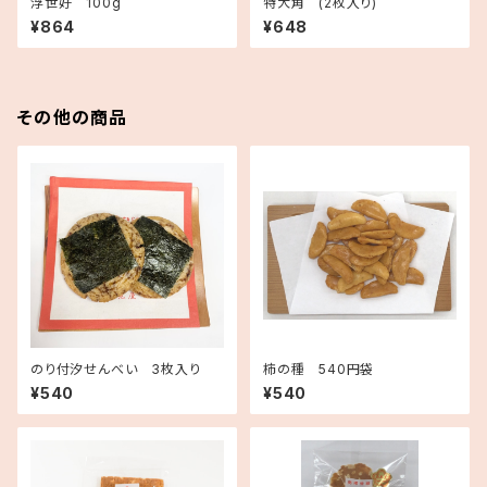
浮世好 100g
特大角 (2枚入り)
¥864
¥648
その他の商品
のり付汐せんべい 3枚入り
柿の種 540円袋
¥540
¥540