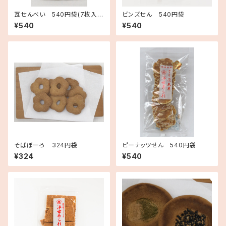
瓦せんべい 540円袋(7枚入
ビンズせん 540円袋
り)
¥540
¥540
そばぼーろ 324円袋
ピーナッツせん 540円袋
¥324
¥540