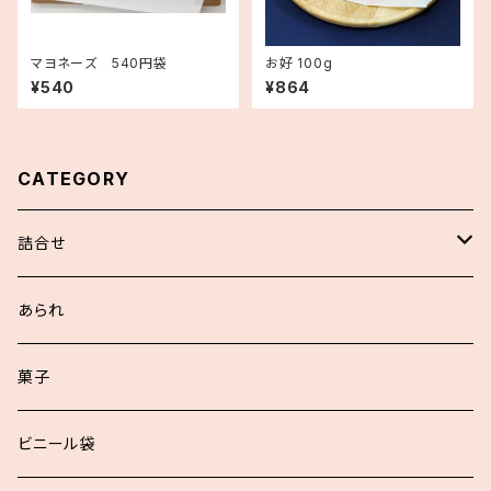
マヨネーズ 540円袋
お好 100g
¥540
¥864
CATEGORY
詰合せ
浮世あられ詰合せ
あられ
お好詰合せ
菓子
袋入詰合せ
ビニール袋