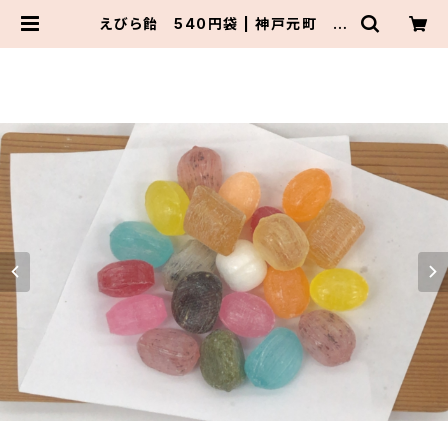
えびら飴 540円袋 | 神戸元町 花
見屋