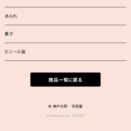
浮世あられ詰合せ
あられ
お好詰合せ
菓子
袋入詰合せ
ビニール袋
商品一覧に戻る
© 神戸元町 花見屋
Powered by