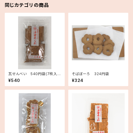
同じカテゴリの商品
瓦せんべい 540円袋(7枚入
そばぼーろ 324円袋
り)
¥540
¥324