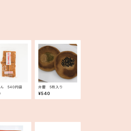
ん 540円袋
弁慶 5枚入り
0
¥540