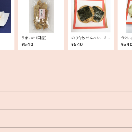
うまいか（国産）
のり付汐せんべい 3
うぐい
枚入り
¥540
¥540
¥54