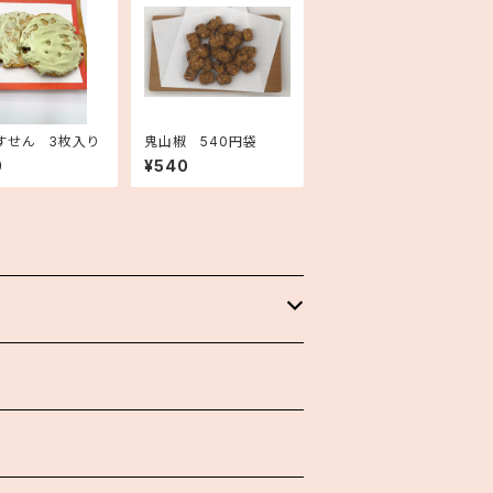
すせん 3枚入り
鬼山椒 540円袋
0
¥540