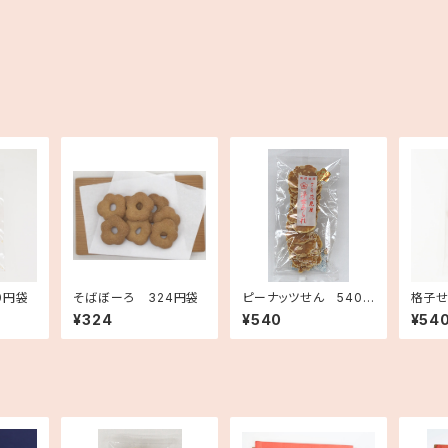
0円袋
そばぼーろ 324円袋
ピーナッツせん 540
格子せ
円袋
¥324
¥540
¥54