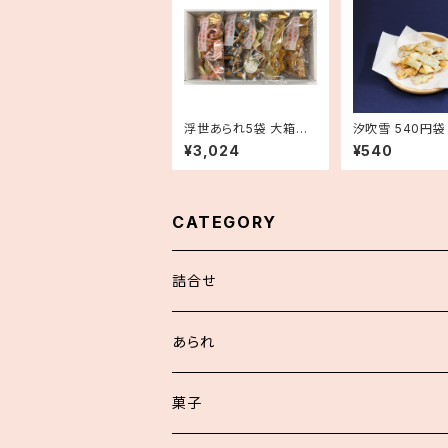
浮世あられ5袋 大箱詰
汐吹雪 540円袋
合せ
¥3,024
¥540
CATEGORY
詰合せ
浮世あられ詰合せ
あられ
お好詰合せ
菓子