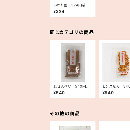
いかり豆 324円袋
¥324
同じカテゴリの商品
瓦せんべい 540円袋
ビンズせん 54
(7枚入り)
¥540
¥540
その他の商品