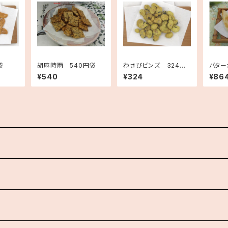
袋
胡麻時雨 540円袋
わさびビンズ 324円
バター
袋
¥540
¥324
¥86