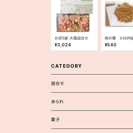
お好5袋 大箱詰合せ
柿の種 540円
¥3,024
¥540
CATEGORY
詰合せ
浮世あられ詰合せ
あられ
お好詰合せ
菓子