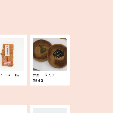
ん 540円袋
弁慶 5枚入り
0
¥540