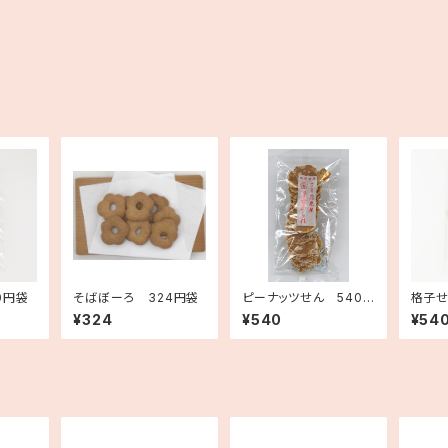
0円袋
そばぼーろ 324円袋
ピーナッツせん 540
格子せ
円袋
¥324
¥540
¥54